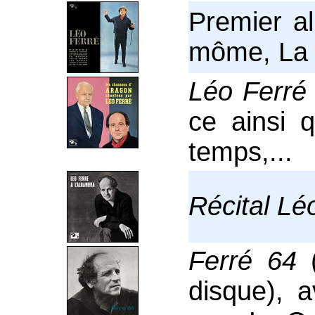
Premier a
môme, La M
Léo Ferré
ce ainsi 
temps,...
Récital Lé
Ferré 64
(
disque), a