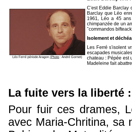
C'est Eddie Barclay 
Barclay que Léo enre
1961, Léo a 45 ans e
chimpanzée de un an, 
"commandos bifteack"
Isolement et déchéa
Les Ferré s'isolent v
escapades musicales d
Léo Ferré période Aragon
(Photo
: André Gornet)
chateau : Pépée est u
Madeleine fait abattr
La fuite vers la liberté :
Pour fuir ces drames, Lé
avec Maria-Chritina, sa