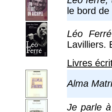
Léo ferré,
le bord de 
Léo Ferré
Lavilliers.
Livres écr
Alma Matr
J
e parle à