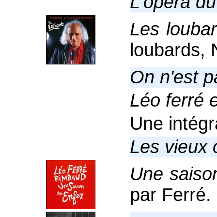
L'opéra du
Les louba
loubards, 
On n'est p
Léo ferré 
Une intégr
Les vieux 
Une saiso
par Ferré.