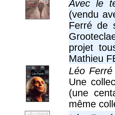
Avec le 
(vendu av
Ferré de 
Grooteclae
projet tou
Mathieu FE
Léo Ferr
Une collec
(une cent
même coll