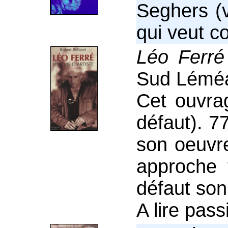
Seghers (
qui veut co
Léo Ferré
Sud Léméa
Cet ouvrag
défaut). 77
son oeuvre
approche 
défaut son
A lire pass