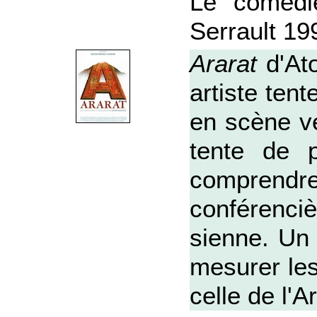
Le comédi
Serrault 19
Ararat
d'At
artiste ten
en scène ve
tente de 
comprend
conférenciè
sienne. Un
mesurer les
celle de l'A