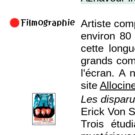
Artiste com
environ 80 f
cette long
grands comé
l'écran. A 
site
Allocin
Les disparu
Erick Von S
Trois étud