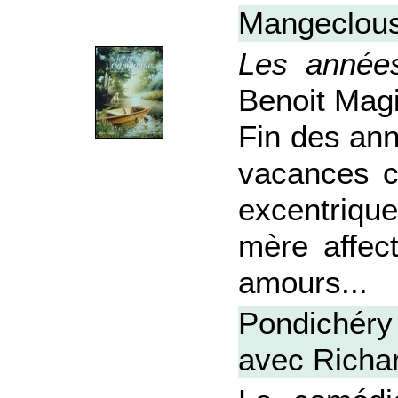
Mangeclous
Les année
Benoit Magi
Fin des ann
vacances c
excentriqu
mère affect
amours...
Pondichéry
avec Richa