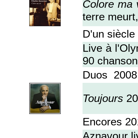
Colore ma 
terre meurt
D'un siècle 
Live à l'Ol
90 chansons
Duos 2008 a
Toujours
20
Encores 20
Aznavour li