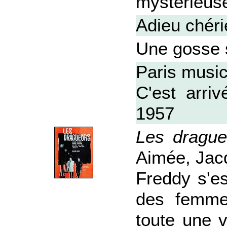
mystérieuse
Adieu chér
Une gosse 
Paris music
C'est arri
1957
Les drague
Aimée, Jacq
Freddy s'e
des femmes
toute une v