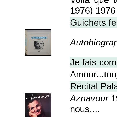
1976) 1976
Guichets fe
Autobiogra
Je fais co
Amour...tou
Récital Pal
Aznavour
19
nous,...