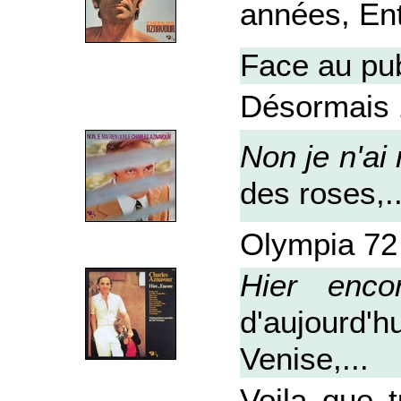
années, Ent
Face au pu
Désormais
Non je n'ai 
des roses,..
Olympia 72
Hier enco
d'aujourd'h
Venise,...
Voila que 