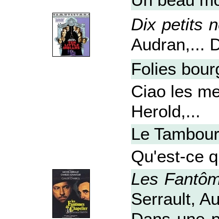
Un beau mo
Dix petits 
Audran,... 
Folies bou
Ciao les m
Herold,...
Le Tambour
Qu'est-ce q
Les Fantôm
Serrault, A