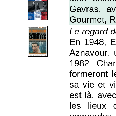
Gavras, av
Gourmet, Ro
Le regard 
En 1948, ‪
E
Aznavour‬, 
1982 Char
formeront l
sa vie et v
est là, ave
les lieux 