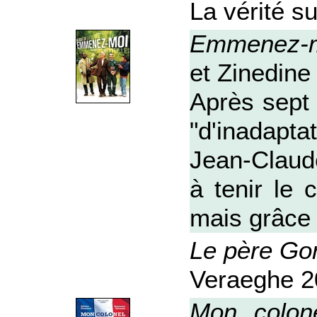
La vérité 
Emmenez-
et Zinedin
Après sept 
"d'inadapta
Jean-Claude
à tenir le 
mais grâce 
Le père Gor
Veraeghe 20
Mon colon