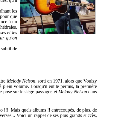
ues, qu'il
înant les
4 pour que
ance à un
thédrales.
ses et les
eur qu’on
 subtil de
itre
Melody Nelson
, sorti en 1971, alors que Voulzy
e à plein volume. Lorsqu'il eut le permis, la première
te posé sur le siège passager, et
Melody Nelson
dans
io !!!. Mais quels albums !! entrecoupés, de plus, de
verses... Voici un rappel de ses plus grands succès,