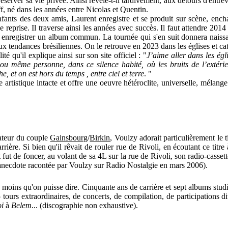
erver sa vie privée. Ainsi révèle-t-il tardivement, aux détours d'entrev
f, né dans les années entre Nicolas et Quentin.
ants des deux amis, Laurent enregistre et se produit sur scène, encha
e reprise. Il traverse ainsi les années avec succès. Il faut attendre 201
enregistrer un album commun. La tournée qui s'en suit donnera naiss
 tendances brésiliennes. On le retrouve en 2023 dans les églises et ca
té qu'il explique ainsi sur son site officiel :
"
J’aime aller dans les égli
ou même personne, dans ce silence habité, où les bruits de l’extéri
e, et on est hors du temps , entre ciel et terre
. "
 artistique intacte et offre une oeuvre hétéroclite, universelle, mélange
ateur du couple
Gainsbourg
/
Birkin
, Voulzy adorait particulièrement le t
arrière. Si bien qu'il rêvait de rouler rue de Rivoli, en écoutant ce titr
it fut de foncer, au volant de sa 4L sur la rue de Rivoli, son radio-casset
anecdote racontée par Voulzy sur Radio Nostalgie en mars 2006).
e moins qu'on puisse dire. Cinquante ans de carrière et sept albums stud
ours extraordinaires, de concerts, de compilation, de participations di
oi
à
Belem
... (discographie non exhaustive).