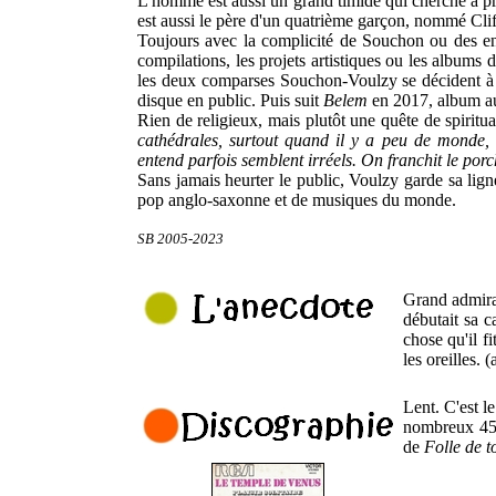
L'homme est aussi un grand timide qui cherche à prés
est aussi le père d'un quatrième garçon, nommé Clif
Toujours avec la complicité de Souchon ou des enf
compilations, les projets artistiques ou les albums d
les deux comparses Souchon-Voulzy se décident à 
disque en public. Puis suit
Belem
en 2017, album aux
Rien de religieux, mais plutôt une quête de spirituali
cathédrales, surtout quand il y a peu de monde, 
entend parfois semblent irréels. On franchit le porch
Sans jamais heurter le public, Voulzy garde sa ligne
pop anglo-saxonne et de musiques du monde.
SB 2005-2023
Grand admir
débutait sa c
chose qu'il f
les oreilles.
(
Lent. C'est l
nombreux 45 t
de
Folle de t