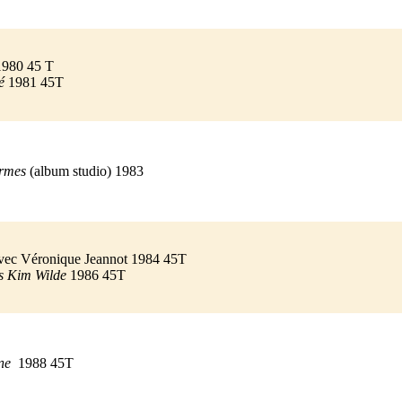
980 45 T
é
1981 45T
armes
(album studio) 1983
vec Véronique Jeannot 1984 45T
ns Kim Wilde
1986 45T
nne
1988 45T