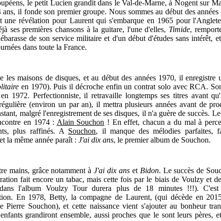
upéens, le petit Lucien grandit dans le Val-de-Marne, à Nogent sur Ma
 14 ans, il fonde son premier groupe. Nous sommes au début des années 
t une révélation pour Laurent qui s'embarque en 1965 pour l'Angleter
à ses premières chansons à la guitare, l'une d'elles,
Timide
, remport
ébarasse de son service militaire et d'un début d'études sans intérêt, e
tournées dans toute la France.
e les maisons de disques, et au début des années 1970, il enregistre 
litaire
en 1970). Puis il décroche enfin un contrat solo avec RCA. So
 en 1972. Perfectionniste, il retravaille longtemps ses titres avant qu'
 régulière (environ un par an), il mettra plusieurs années avant de pr
stant, malgré l'enregistrement de ses disques, il n'a guère de succès. Le
rencontre en 1974 :
Alain Souchon
! En effet, chacun a du mal à perce
ts, plus raffinés. A
Souchon
, il manque des mélodies parfaites, f
, et la même année paraît :
J'ai dix ans
, le premier album de Souchon.
atre mains, grâce notamment à
J'ai dix ans
et
Bidon
. Le succès de Sou
ation fait encore un tabac, mais cette fois par le biais de Voulzy et de
ans l'album Voulzy Tour durera plus de 18 minutes !!!). C'est 
ition. En 1978, Betty, la compagne de Laurent, (qui décède en 201
Pierre Souchon), et cette naissance vient s'ajouter au bonheur tran
 enfants grandiront ensemble, aussi proches que le sont leurs pères, e