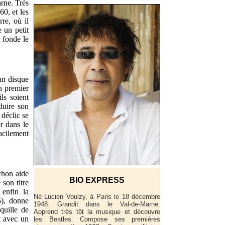
rne. Très
60, et les
re, où il
e un petit
t fonde le
un disque
n premier
ils soient
oduire son
 déclic se
r dans le
acilement
chon aide
BIO EXPRESS
 son titre
enfin la
Né Lucien Voulzy, à Paris le 18 décembre
5), donne
1948. Grandit dans le Val-de-Marne.
quille de
Apprend très tôt la musique et découvre
t avec un
les Beatles. Compose ses premières