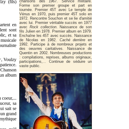
chansons dès 1967. Service militaire.
zy (fils)
Forme son premier groupe et part en
tournée. Premier 45T avec Le temple de
Vénus en 1970, puis premier 45T solo en
1972. Rencontre Souchon et se lie d'amitié
avec lui. Premier véritable succès en 1977
partent en
avec
Rock collection
. Naissance de son
lent sont
fils Julien en 1978. Premier album en 1979.
lic, et sa
Enchaîne les 45T avec succès. Naissance
e musicale
de Nicolas en 1982.
Caché derrière
en
1992. Participe à de nombreux projets et
urnaliste
des oeuvres caritatives. Naissance de
Quentin en 2002. Nombreuses productions
: compilations, reprises, albums originaux,
r
, Voulzy
participations,... Continue de séduire un
patience.
vaste public.
a Chanson
 un album
 coeur,...
uceur, sa
i sait se
 un grand
 mythique