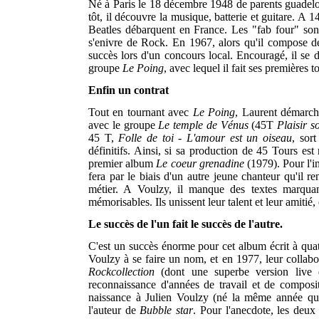
Né à Paris le 18 décembre 1948 de parents guadelo
tôt, il découvre la musique, batterie et guitare. A
Beatles débarquent en France. Les "fab four" son
s'enivre de Rock. En 1967, alors qu'il compose déj
succès lors d'un concours local. Encouragé, il se d
groupe
Le Poing
, avec lequel il fait ses premières 
Enfin un contrat
Tout en tournant avec
Le Poing
, Laurent démarch
avec le groupe
Le temple de Vénus
(45T
Plaisir so
45 T,
Folle de toi - L'amour est un oiseau
, sort
définitifs. Ainsi, si sa production de 45 Tours est
premier album
Le coeur grenadine
(1979). Pour l'in
fera par le biais d'un autre jeune chanteur qu'il 
métier. A Voulzy, il manque des textes marquan
mémorisables. Ils unissent leur talent et leur amitié
Le succès de l'un fait le succès de l'autre.
C'est un succès énorme pour cet album écrit à qu
Voulzy à se faire un nom, et en 1977, leur collabor
Rockcollection
(dont une superbe version live d
reconnaissance d'années de travail et de compos
naissance à Julien Voulzy (né la même année que 
l'auteur de
Bubble star
. Pour l'anecdote, les deux