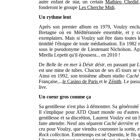
autre enfant de star, un certain
Mathieu Chedid
fonderont le groupe
Les Cherche Midi
.
Un rythme lent
Après son premier album en 1979, Voulzy enchaî
Bretagne où en Méditérannée ensemble, et y com
exemplaires. Mais si Voulzy sait être dans toutes le
timidité l'éloigne de toute médiatisation. En 1982 
sous le pseudonyme de Lieutenant Nicholson. Après
Mirella Lepetit qu'il épousera... en 2010 !
De
Belle ile en mer
à
Désir désir
, en passant par
L
est une mine de tubes. Chacun de ses 45 tours se v
Ainsi en 1992, son troisième album studio
Caché 
Française,...
le Casino de Paris
et le
Zénith
. Le pass
live.
Un coeur gros comme ça
Sa gentillesse n'est plus à démontrer. Sa générosité
Il s'implique pour ATD Quart monde ou d'autres a
gentillesse et sa discrétion, Laurent Voulzy est u
faire attendre. Neuf ans séparent
Caché derrière
e
cru pour Voulzy, que viendra couronner la sortie
Rock collection
. Entretemps est né Quentin, le fils 