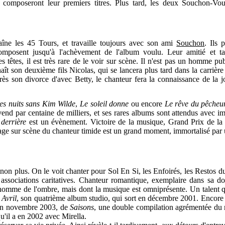
, composeront leur premiers titres. Plus tard, les deux Souchon-Voul
ne les 45 Tours, et travaille toujours avec son ami
Souchon
. Ils 
posent jusqu'à l'achèvement de l'album voulu. Leur amitié et ta
s têtes, il est très rare de le voir sur scène. Il n'est pas un homme pub
naît son deuxième fils Nicolas, qui se lancera plus tard dans la carrièr
 son divorce d'avec Betty, le chanteur fera la connaissance de la jo
es nuits sans Kim Wilde
,
Le soleil donne
ou encore
Le rêve du pêcheu
end par centaine de milliers, et ses rares albums sont attendus avec im
derrière
est un évènement. Victoire de la musique, Grand Prix de l
age sur scène du chanteur timide est un grand moment, immortalisé par
 non plus. On le voit chanter pour Sol En Si, les Enfoirés, les Restos du
ssociations caritatives. Chanteur romantique, exemplaire dans sa do
n homme de l'ombre, mais dont la musique est omniprésente. Un talent qu
t
Avril
, son quatrième album studio, qui sort en décembre 2001. Encore
, en novembre 2003, de
Saisons
, une double compilation agrémentée du
qu'il a en 2002 avec Mirella.