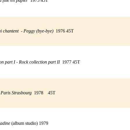
 fille en papier
1975 45T
i chantent
-
Peggy (bye-bye)
1976 45T
on part I - Rock collection part II
1977 45T
- Paris Strasbourg
1978 45T
adine
(album studio) 1979