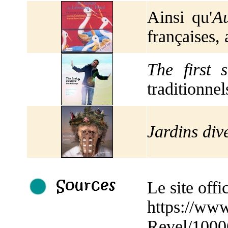
Ainsi qu'
Au
françaises,
The first
traditionnel
Jardins div
Le site offi
https://ww
Revel/100