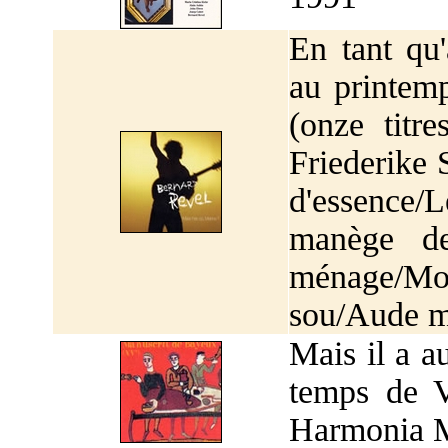
En tant qu'
au printem
(onze titr
Friederike
d'essence/L
manège de
ménage/Mon
sou/Aude ma
Mais il a a
temps de V
Harmonia M