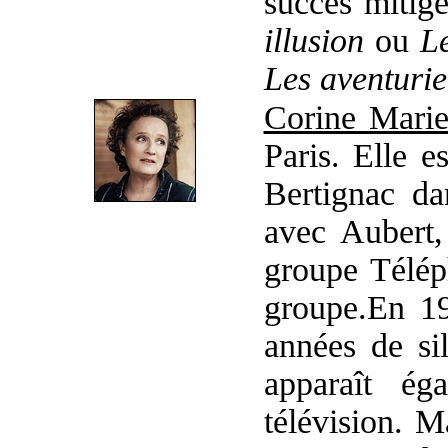
succès mitig
illusion
ou
L
Les aventuri
Corine Mari
Paris. Elle e
Bertignac da
avec Aubert,
groupe Télép
groupe.En 199
années de si
apparaît é
télévision. M